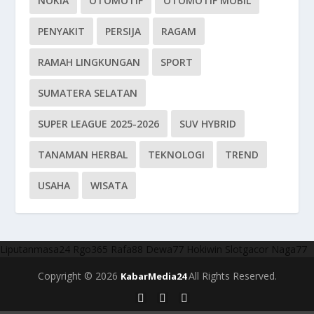
NOKIA
OTOMOTIF
OTOMOTIF MOBIL
PENYAKIT
PERSIJA
RAGAM
RAMAH LINGKUNGAN
SPORT
SUMATERA SELATAN
SUPER LEAGUE 2025-2026
SUV HYBRID
TANAMAN HERBAL
TEKNOLOGI
TREND
USAHA
WISATA
Liputanmasa24
Rgo365
Rafa88
Dewa77
Hokiwin
Slotgacor
Naga77
Copyright © 2026
All Rights Reserved.
KabarMedia24