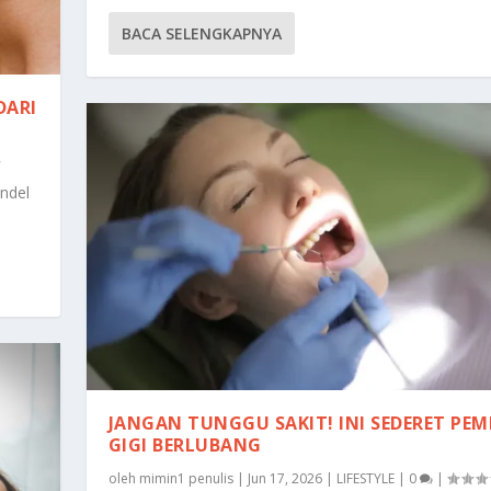
BACA SELENGKAPNYA
DARI
ndel
JANGAN TUNGGU SAKIT! INI SEDERET PEM
GIGI BERLUBANG
oleh
mimin1 penulis
|
Jun 17, 2026
|
LIFESTYLE
|
0
|