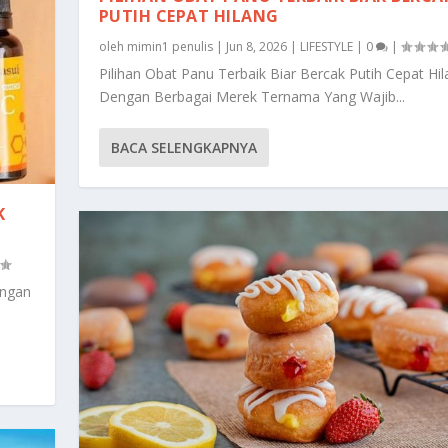
PUTIH CEPAT HILANG
oleh
mimin1 penulis
|
Jun 8, 2026
|
LIFESTYLE
|
0
|
Pilihan Obat Panu Terbaik Biar Bercak Putih Cepat Hi
Dengan Berbagai Merek Ternama Yang Wajib...
BACA SELENGKAPNYA
K
engan