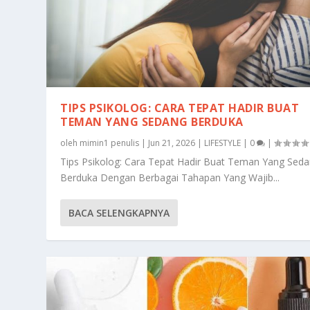
TIPS PSIKOLOG: CARA TEPAT HADIR BUAT
TEMAN YANG SEDANG BERDUKA
oleh
mimin1 penulis
|
Jun 21, 2026
|
LIFESTYLE
|
0
|
Tips Psikolog: Cara Tepat Hadir Buat Teman Yang Sed
Berduka Dengan Berbagai Tahapan Yang Wajib...
BACA SELENGKAPNYA