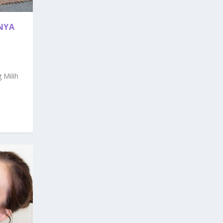
NYA
|
 Milih