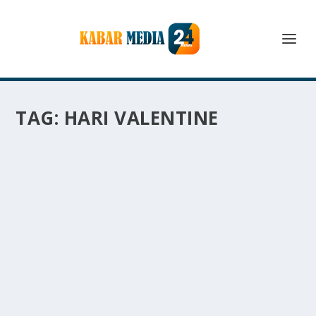
TAG:
HARI VALENTINE