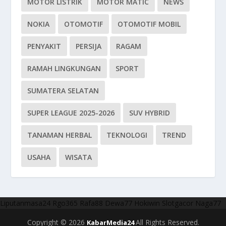
MOTOR LISTRIK
MOTOR MATIC
NEWS
NOKIA
OTOMOTIF
OTOMOTIF MOBIL
PENYAKIT
PERSIJA
RAGAM
RAMAH LINGKUNGAN
SPORT
SUMATERA SELATAN
SUPER LEAGUE 2025-2026
SUV HYBRID
TANAMAN HERBAL
TEKNOLOGI
TREND
USAHA
WISATA
Liputanmasa24
Rgo365
Rafa88
Dewa77
Hokiwin
Slotgacor
Naga77
Copyright © 2026
All Rights Reserved.
KabarMedia24