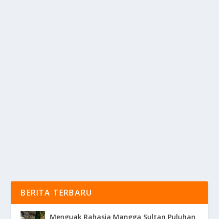
MASA DEPAN TEKNOLOGI PRINSIP-
PRINSIP MEKANIKA KUANTUM
oleh
KabarMedia 24
|
Jan 28, 2025
|
DIGITAL
|
0
|
Masa Depan Teknologi Dalam Era Di Mana Teknologi
Terus Berkembang Dengan Pesat, Ada Satu Bidang...
BACA SELENGKAPNYA
BERITA TERBARU
Menguak Rahasia Mangga Sultan Puluhan