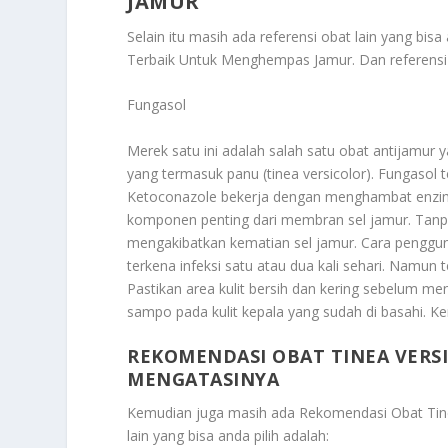
JAMUR
Selain itu masih ada referensi obat lain yang bi
Terbaik Untuk Menghempas Jamur
. Dan referens
Fungasol
Merek satu ini adalah salah satu obat antijamur 
yang termasuk panu (tinea versicolor). Fungasol
Ketoconazole bekerja dengan menghambat enzim y
komponen penting dari membran sel jamur. Tanpa
mengakibatkan kematian sel jamur. Cara pengguna
terkena infeksi satu atau dua kali sehari. Namun
Pastikan area kulit bersih dan kering sebelum men
sampo pada kulit kepala yang sudah di basahi. Kem
REKOMENDASI OBAT TINEA VERS
MENGATASINYA
Kemudian juga masih ada
Rekomendasi Obat Tine
lain yang bisa anda pilih adalah: