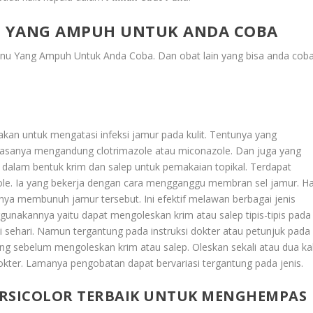
NU YANG AMPUH UNTUK ANDA COBA
Panu Yang Ampuh Untuk Anda Coba
. Dan obat lain yang bisa anda cob
nakan untuk mengatasi infeksi jamur pada kulit. Tentunya yang
biasanya mengandung clotrimazole atau miconazole. Dan juga yang
a dalam bentuk krim dan salep untuk pemakaian topikal. Terdapat
zole. Ia yang bekerja dengan cara mengganggu membran sel jamur. Ha
rnya membunuh jamur tersebut. Ini efektif melawan berbagai jenis
gunakannya yaitu dapat mengoleskan krim atau salep tipis-tipis pada
ali sehari. Namun tergantung pada instruksi dokter atau petunjuk pada
ring sebelum mengoleskan krim atau salep. Oleskan sekali atau dua kal
okter. Lamanya pengobatan dapat bervariasi tergantung pada jenis.
ERSICOLOR TERBAIK UNTUK MENGHEMPAS