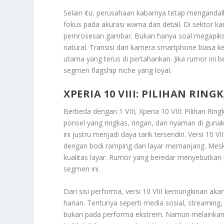
Selain itu, perusahaan kabarnya tetap mengandalk
fokus pada akurasi warna dan detail. Di sektor
pemrosesan gambar. Bukan hanya soal megapiksel
natural. Transisi dari kamera smartphone biasa k
utama yang terus di pertahankan. Jika rumor ini 
segmen flagship niche yang loyal.
XPERIA 10 VIII: PILIHAN RI
Berbeda dengan 1 VIII,
Xperia 10 VIII: Pilihan Ri
ponsel yang ringkas, ringan, dan nyaman di guna
ini justru menjadi daya tarik tersendiri. Versi 10
dengan bodi ramping dan layar memanjang. Mesk
kualitas layar. Rumor yang beredar menyebutkan 
segmen ini.
Dari sisi performa, versi 10 VIII kemungkinan ak
harian. Tentunya seperti media sosial, streaming, 
bukan pada performa ekstrem. Namun melainkan 