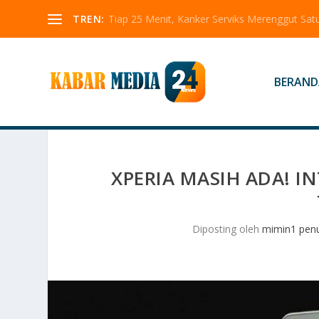
TREN:
Tiap 25 Menit, Kanker Serviks Merenggut Sa
BERAND
XPERIA MASIH ADA! I
Diposting oleh
mimin1 penu