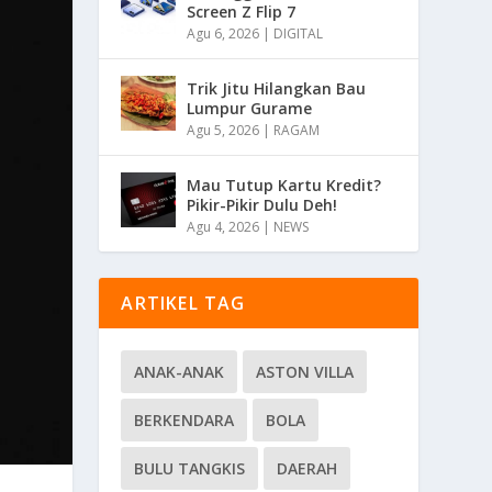
Screen Z Flip 7
Agu 6, 2026
|
DIGITAL
Trik Jitu Hilangkan Bau
Lumpur Gurame
Agu 5, 2026
|
RAGAM
Mau Tutup Kartu Kredit?
Pikir-Pikir Dulu Deh!
Agu 4, 2026
|
NEWS
ARTIKEL TAG
ANAK-ANAK
ASTON VILLA
BERKENDARA
BOLA
BULU TANGKIS
DAERAH