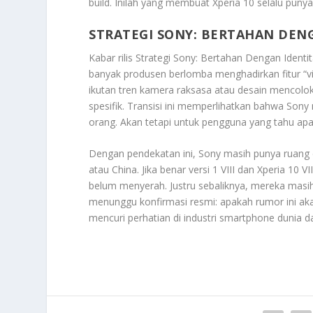
build. Inilah yang membuat Xperia 10 selalu punya
STRATEGI SONY: BERTAHAN DEN
Kabar rilis
Strategi Sony: Bertahan Dengan Identi
banyak produsen berlomba menghadirkan fitur “vir
ikutan tren kamera raksasa atau desain mencol
spesifik. Transisi ini memperlihatkan bahwa So
orang. Akan tetapi untuk pengguna yang tahu apa
Dengan pendekatan ini, Sony masih punya ruang d
atau China. Jika benar versi 1 VIII dan Xperia 10 
belum menyerah. Justru sebaliknya, mereka masih p
menunggu konfirmasi resmi: apakah rumor ini 
mencuri perhatian di industri smartphone dunia d