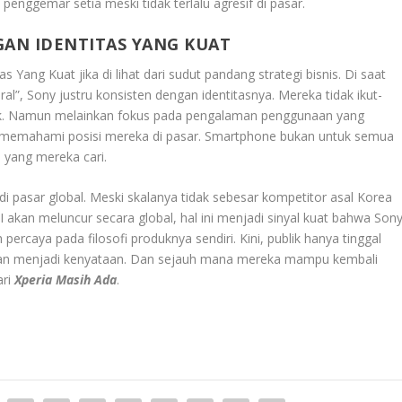
 penggemar setia meski tidak terlalu agresif di pasar.
GAN IDENTITAS YANG KUAT
tas Yang Kuat
jika di lihat dari sudut pandang strategi bisnis. Di saat
al”, Sony justru konsisten dengan identitasnya. Mereka tidak ikut-
ok. Namun melainkan fokus pada pengalaman penggunaan yang
ny memahami posisi mereka di pasar. Smartphone bukan untuk semua
 yang mereka cari.
i pasar global. Meski skalanya tidak sebesar kompetitor asal Korea
VIII akan meluncur secara global, hal ini menjadi sinyal kuat bahwa Son
ercaya pada filosofi produknya sendiri. Kini, publik hanya tinggal
akan menjadi kenyataan. Dan sejauh mana mereka mampu kembali
ari
Xperia Masih Ada
.