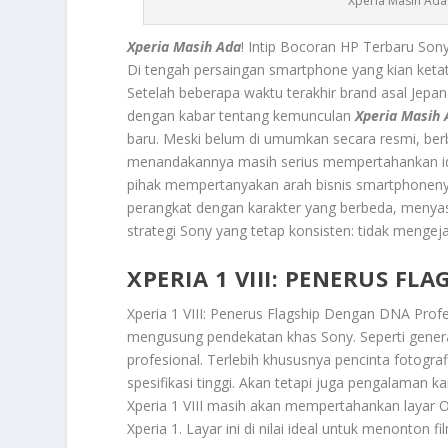
Xperia Masih Ada!
Xperia Masih Ada
! Intip Bocoran HP Terbaru Son
Di tengah persaingan smartphone yang kian keta
Setelah beberapa waktu terakhir brand asal Jepang
dengan kabar tentang kemunculan
Xperia Masih 
baru. Meski belum di umumkan secara resmi, berb
menandakannya masih serius mempertahankan ident
pihak mempertanyakan arah bisnis smartphonenya
perangkat dengan karakter yang berbeda, menya
strategi Sony yang tetap konsisten: tidak mengejar 
XPERIA 1 VIII: PENERUS F
Xperia 1 VIII: Penerus Flagship Dengan DNA Prof
mengusung pendekatan khas Sony. Seperti genera
profesional. Terlebih khususnya pencinta fotograf
spesifikasi tinggi. Akan tetapi juga pengalaman
Xperia 1 VIII masih akan mempertahankan layar OL
Xperia 1. Layar ini di nilai ideal untuk menonton fi