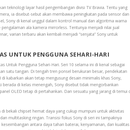
an teknologi layar hasil pengembangan divisi TV Bravia. Tentu yang
 kamera, ia disebut-sebut akan membawa peningkatan pada sensor dan
, Sony di kenal unggul dalam kontrol manual dan algoritma warna
e pengalaman ala kamera mirrorless. Tentunya menjadi nilai jual
benar, varian terbaru akan kembali menjadi “senjata” Sony untuk
NGKAS UNTUK PENGGUNA SEHARI-HARI
ngkas Untuk Pengguna Sehari-Hari
. Seri 10 selama ini di kenal sebagai
kan satu tangan. Di tengah tren ponsel berukuran besar, pendekatan
 VIII di kabarkan akan tetap mengusung desain minimalis khas Sony,
i berada di kelas menengah, Sony disebut tidak mengorbankan
panel OLED tetap di pertahankan. Dan sesuatu yang jarang di temui d
an di bekali chipset hemat daya yang cukup mumpuni untuk aktivitas
dan multitasking ringan. Transisi fokus Sony di seri ini tampaknya
keseimbangan antara daya tahan baterai, kenyamanan, dan kualitas