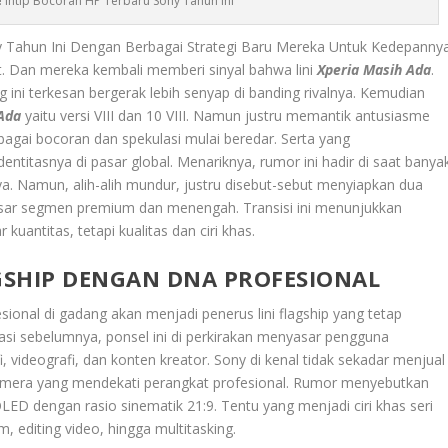
 Intip Bocoran HP Terbaru Sony Tahun Ini
y Tahun Ini Dengan Berbagai Strategi Baru Mereka Untuk Kedepannya
t. Dan mereka kembali memberi sinyal bahwa lini
Xperia Masih Ada
.
 ini terkesan bergerak lebih senyap di banding rivalnya. Kemudian
Ada
yaitu
versi VIII dan 10 VIII. Namun justru memantik antusiasme
agai bocoran dan spekulasi mulai beredar. Serta yang
itasnya di pasar global. Menariknya, rumor ini hadir di saat banya
. Namun, alih-alih mundur, justru disebut-sebut menyiapkan dua
sar segmen premium dan menengah. Transisi ini menunjukkan
kuantitas, tetapi kualitas dan ciri khas.
LAGSHIP DENGAN DNA PROFESIONAL
esiona
l di gadang akan menjadi penerus lini flagship yang tetap
si sebelumnya, ponsel ini di perkirakan menyasar pengguna
i, videografi, dan konten kreator. Sony di kenal tidak sekadar menjual
 kamera yang mendekati perangkat profesional. Rumor menyebutkan
ED dengan rasio sinematik 21:9. Tentu yang menjadi ciri khas seri
lm, editing video, hingga multitasking.