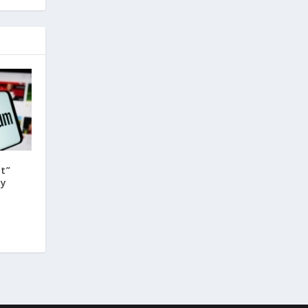
t”
ly