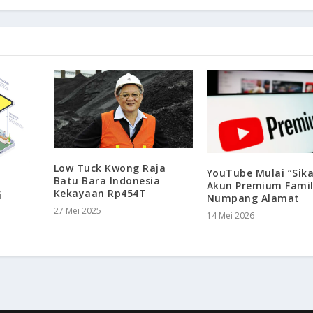
Low Tuck Kwong Raja
YouTube Mulai “Sika
Batu Bara Indonesia
i
Akun Premium Fami
Kekayaan Rp454T
i
Numpang Alamat
27 Mei 2025
14 Mei 2026