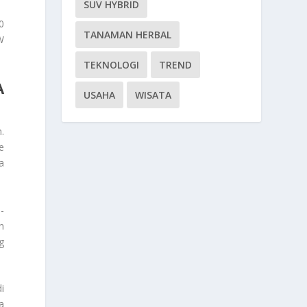
SUV HYBRID
0
TANAMAN HERBAL
W
TEKNOLOGI
TREND
A
USAHA
WISATA
.
e
a
-
n
g
i
a