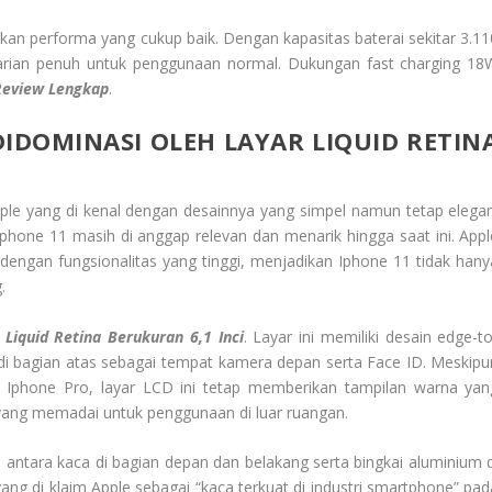
kan performa yang cukup baik. Dengan kapasitas baterai sekitar 3.11
rian penuh untuk penggunaan normal. Dukungan fast charging 18
eview Lengkap
.
IDOMINASI OLEH LAYAR LIQUID RETIN
le yang di kenal dengan desainnya yang simpel namun tetap elegan
i Iphone 11 masih di anggap relevan dan menarik hingga saat ini. Appl
dengan fungsionalitas yang tinggi, menjadikan Iphone 11 tidak hany
.
Liquid Retina Berukuran 6,1 Inci
. Layar ini memiliki desain edge-to
 di bagian atas sebagai tempat kamera depan serta Face ID. Meskipu
Iphone Pro, layar LCD ini tetap memberikan tampilan warna yan
 yang memadai untuk penggunaan di luar ruangan.
antara kaca di bagian depan dan belakang serta bingkai aluminium d
yang di klaim Apple sebagai “kaca terkuat di industri smartphone” pad