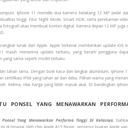
umpuni. Iphone 11 memiliki dua kamera belakang 12 MP (wide da
rkualitas tinggi. Fitur Night Mode, Smart HDR, serta perekaman vide
fotografi atau membuat konten digital. Kamera depan 12 MP juga d
ID.
angkat lunak dari Apple. Apple terkenal memberikan update iOS k
11 masih menerima update terbaru, yang berarti pengguna dapa
m yang sama seperti model terbaru.
n tahan lama. Dengan bodi kaca dan bingkai aluminium, Iphone 1
n sertifikasi IP68 yang tahan air dan debu. Pilihan warna yang menari
ish. Kelima, nilai harga yang lebih masuk akal. Di bandingkan Iphon
ATU PONSEL YANG MENAWARKAN PERFORM
 Ponsel Yang Menawarkan Performa Tinggi Di Kelasnya
, bahka
ini di tenagai oleh chip Apple A13 Bionic, prosesor buatan Apple yan