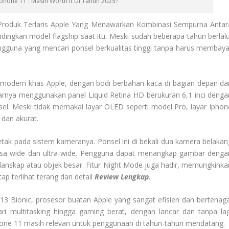
phone 11 : Masih Worth It Di Tahun 2025?
Produk Terlaris Apple Yang Menawarkan Kombinasi Sempurna Antar
ingkan model flagship saat itu. Meski sudah beberapa tahun berlalu
engguna yang mencari ponsel berkualitas tinggi tanpa harus membaya
n modern khas Apple, dengan bodi berbahan kaca di bagian depan da
yarnya menggunakan panel Liquid Retina HD berukuran 6,1 inci denga
sel. Meski tidak memakai layar OLED seperti model Pro, layar Iphon
dan akurat.
etak pada sistem kameranya. Ponsel ini di bekali dua kamera belakan
lensa wide dan ultra-wide. Pengguna dapat menangkap gambar denga
 lanskap atau objek besar. Fitur Night Mode juga hadir, memungkinka
p terlihat terang dan detail
Review Lengkap
.
13 Bionic, prosesor buatan Apple yang sangat efisien dan bertenaga
ari multitasking hingga gaming berat, dengan lancar dan tanpa lag
phone 11 masih relevan untuk penggunaan di tahun-tahun mendatang.