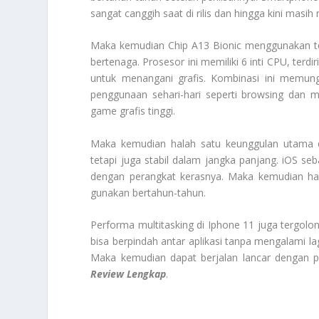
sangat canggih saat di rilis dan hingga kini ma
Maka kemudian Chip A13 Bionic menggunakan t
bertenaga. Prosesor ini memiliki 6 inti CPU, terdi
untuk menangani grafis. Kombinasi ini memun
penggunaan sehari-hari seperti browsing dan me
game grafis tinggi.
Maka kemudian halah satu keunggulan utama da
tetapi juga stabil dalam jangka panjang. iOS se
dengan perangkat kerasnya. Maka kemudian hal
gunakan bertahun-tahun.
Performa multitasking di Iphone 11 juga tergo
bisa berpindah antar aplikasi tanpa mengalami l
Maka kemudian dapat berjalan lancar dengan pe
Review Lengkap
.