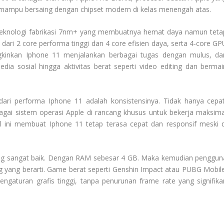
sih mampu bersaing dengan chipset modern di kelas menengah atas.
eknologi fabrikasi 7nm+ yang membuatnya hemat daya namun teta
ri dari 2 core performa tinggi dan 4 core efisien daya, serta 4-core G
gkinkan Iphone 11 menjalankan berbagai tugas dengan mulus, dar
dia sosial hingga aktivitas berat seperti video editing dan bermai
ri performa Iphone 11 adalah konsistensinya. Tidak hanya cepat
bagai sistem operasi Apple di rancang khusus untuk bekerja maksima
 ini membuat Iphone 11 tetap terasa cepat dan responsif meski d
long sangat baik. Dengan RAM sebesar 4 GB. Maka kemudian penggun
ag yang berarti. Game berat seperti Genshin Impact atau PUBG Mobile
ngaturan grafis tinggi, tanpa penurunan frame rate yang signifika