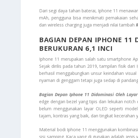
Dari segi daya tahan baterai, Iphone 11 menawar
mAh, pengguna bisa menikmati pemakaian seha
dan wireless charging juga menjadi nilai tambah
R
BAGIAN DEPAN IPHONE 11 D
BERUKURAN 6,1 INCI
Iphone 11 merupakan salah satu smartphone App
Sejak dirilis pada tahun 2019, tampilan fisik dar
berhasil menggabungkan unsur keindahan visual 
nyaman di genggam tetapi juga sedap di pandang
Bagian Depan Iphone 11 Didominasi Oleh Layar 
edge dengan bezel yang tipis dan lekukan notch
belum menggunakan layar OLED seperti model 
tajam, kontras yang baik, dan tingkat kecerahan
Material bodi Iphone 11 menggunakan kombinasi 
sisi samping. Kaca yang di gunakan adalah jenis 