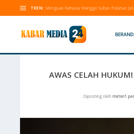
TREN:
Menguak Rahasia Mangga Sultan Puluhan Jut
BERAND
AWAS CELAH HUKUM!
Diposting oleh
mimin1 pen