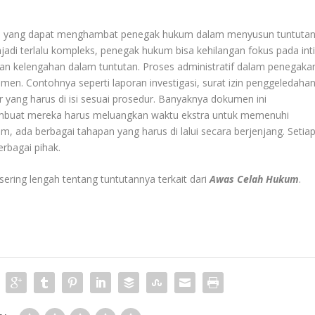
ama yang dapat menghambat penegak hukum dalam menyusun tuntuta
njadi terlalu kompleks, penegak hukum bisa kehilangan fokus pada int
n kelengahan dalam tuntutan. Proses administratif dalam penegaka
en. Contohnya seperti laporan investigasi, surat izin penggeledahan
ir yang harus di isi sesuai prosedur. Banyaknya dokumen ini
buat mereka harus meluangkan waktu ekstra untuk memenuhi
 ada berbagai tahapan yang harus di lalui secara berjenjang. Setia
rbagai pihak.
ering lengah tentang tuntutannya terkait dari
Awas Celah Hukum
.