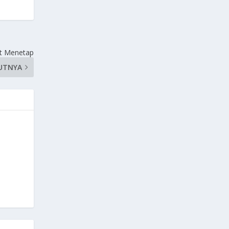
at Menetap
UTNYA