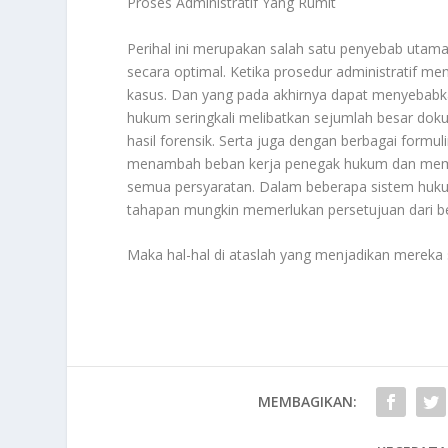
Proses Administratif Yang Rumit
Perihal ini merupakan salah satu penyebab ut
secara optimal. Ketika prosedur administratif me
kasus. Dan yang pada akhirnya dapat menyebabka
hukum seringkali melibatkan sejumlah besar dokum
hasil forensik. Serta juga dengan berbagai formul
menambah beban kerja penegak hukum dan mem
semua persyaratan. Dalam beberapa sistem hukum,
tahapan mungkin memerlukan persetujuan dari be
Maka hal-hal di ataslah yang menjadikan mereka s
MEMBAGIKAN: