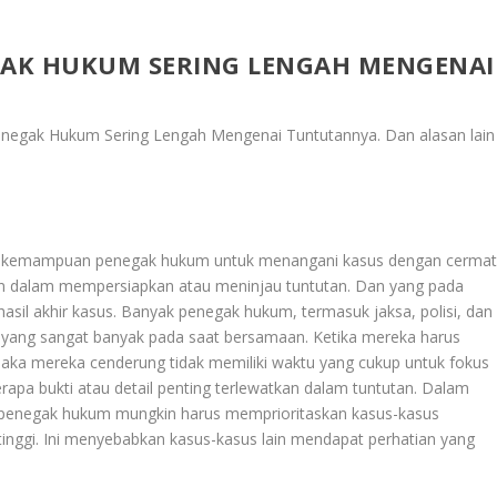
AK HUKUM SERING LENGAH MENGENAI
negak Hukum Sering Lengah Mengenai Tuntutannya
. Dan alasan lain
uhi kemampuan penegak hukum untuk menangani kasus dengan cerma
aian dalam mempersiapkan atau meninjau tuntutan. Dan yang pada
asil akhir kasus. Banyak penegak hukum, termasuk jaksa, polisi, dan
 yang sangat banyak pada saat bersamaan. Ketika mereka harus
ka mereka cenderung tidak memiliki waktu yang cukup untuk fokus
rapa bukti atau detail penting terlewatkan dalam tuntutan. Dalam
an, penegak hukum mungkin harus memprioritaskan kasus-kasus
k tinggi. Ini menyebabkan kasus-kasus lain mendapat perhatian yang