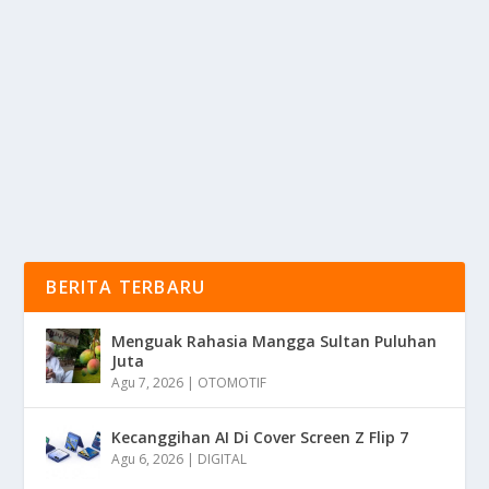
TOPI YAHUDI SEBAGAI TANDA
PENGHORMATAN TERHADAP TUHAN
oleh
KabarMedia 24
|
Mei 6, 2025
|
RAGAM
|
0
|
Topi Yahudi Yang Di Kenal Sebagai Kippa Adalah Yang
Di Kenakan Oleh Pria Yahudi Sebagai Tanda...
BACA SELENGKAPNYA
BERITA TERBARU
Menguak Rahasia Mangga Sultan Puluhan
Juta
Agu 7, 2026
|
OTOMOTIF
Kecanggihan AI Di Cover Screen Z Flip 7
Agu 6, 2026
|
DIGITAL