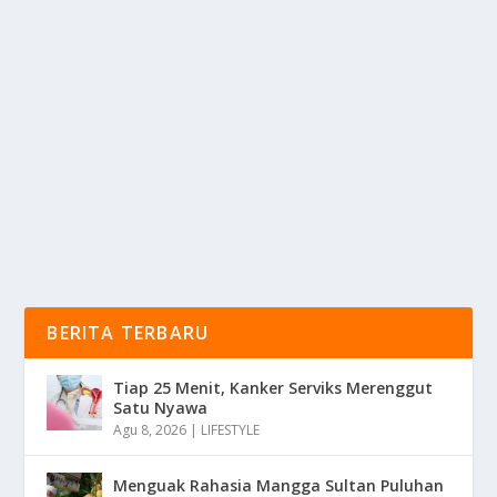
LATIHAN GABUNGAN 15 NEGARA: SUPER
GARUDA SHIELD 2025
oleh
KabarMedia 24
|
Agu 6, 2025
|
NEWS
|
0
|
Super Garuda Shield adalah sebuah latihan militer
gabungan berskala besar yang kembali di...
BACA SELENGKAPNYA
BERITA TERBARU
Tiap 25 Menit, Kanker Serviks Merenggut
Satu Nyawa
Agu 8, 2026
|
LIFESTYLE
Menguak Rahasia Mangga Sultan Puluhan