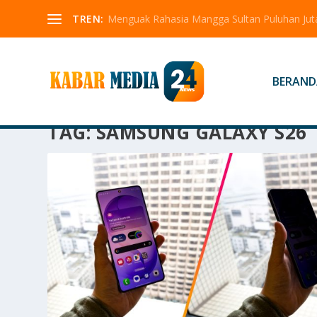
TREN:
Menguak Rahasia Mangga Sultan Puluhan Jut
BERAND
TAG:
SAMSUNG GALAXY S26