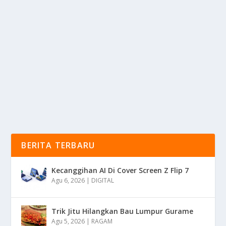
VEIN FINDER ALAT MEDIS MENEMUKAN
LETAK PEMBULUH DARAH
oleh
KabarMedia 24
|
Apr 11, 2025
|
DIGITAL
|
0
|
Vein Finder Adalah Alat Medis Yang Di Gunakan Untuk
Membantu Tenaga Kesehatan Menemukan Letak...
BACA SELENGKAPNYA
BERITA TERBARU
Kecanggihan AI Di Cover Screen Z Flip 7
Agu 6, 2026
|
DIGITAL
Trik Jitu Hilangkan Bau Lumpur Gurame
Agu 5, 2026
|
RAGAM