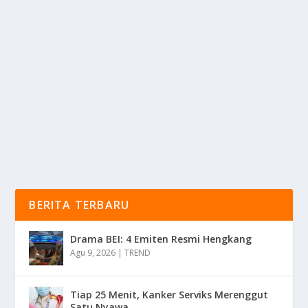
PENERTIBAN TAMBANG EMAS ILEGAL DI
POHUWATO
oleh
KabarMedia 24
|
Jan 7, 2026
|
NEWS
|
0
|
Penertiban Tambang Ilegal di Gorontalo Serius
Karena Maraknya Penambangan Emas Tanpa Izin
yang...
BACA SELENGKAPNYA
BERITA TERBARU
Drama BEI: 4 Emiten Resmi Hengkang
Agu 9, 2026
|
TREND
Tiap 25 Menit, Kanker Serviks Merenggut
Satu Nyawa