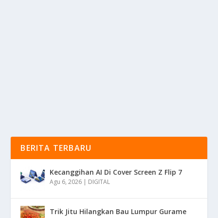
ALL INDONESIA: PLATFORM TERPADU
UNTUK PELAYANAN PUBLIK DIGITAL
oleh
KabarMedia 24
|
Agu 27, 2025
|
DIGITAL
,
NEWS
|
0
|
Pelayanan Publik Digital kini memasuki babak baru
yang sangat transformatif, Pemerintah...
BACA SELENGKAPNYA
BERITA TERBARU
Kecanggihan AI Di Cover Screen Z Flip 7
Agu 6, 2026
|
DIGITAL
Trik Jitu Hilangkan Bau Lumpur Gurame