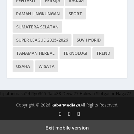
PENYAKIT
PERSIJA
RAGAM
RAMAH LINGKUNGAN
SPORT
SUMATERA SELATAN
SUPER LEAGUE 2025-2026
SUV HYBRID
TANAMAN HERBAL
TEKNOLOGI
TREND
USAHA
WISATA
Liputanmasa24
Rgo365
Rafa88
Dewa77
Hokiwin
Slotgacor
Naga77
Copyright © 2026
All Rights Reserved.
KabarMedia24
Exit mobile version