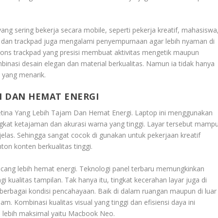
ang sering bekerja secara mobile, seperti pekerja kreatif, mahasiswa
rd dan trackpad juga mengalami penyempurnaan agar lebih nyaman di
spons trackpad yang presisi membuat aktivitas mengetik maupun
inasi desain elegan dan material berkualitas. Namun ia tidak hanya
 yang menarik.
M DAN HEMAT ENERGI
etina Yang Lebih Tajam Dan Hemat Energi
. Laptop ini menggunakan
ingkat ketajaman dan akurasi warna yang tinggi. Layar tersebut mamp
las. Sehingga sangat cocok di gunakan untuk pekerjaan kreatif
ton konten berkualitas tinggi.
 rancang lebih hemat energi. Teknologi panel terbaru memungkinkan
 kualitas tampilan. Tak hanya itu, tingkat kecerahan layar juga di
 berbagai kondisi pencahayaan. Baik di dalam ruangan maupun di luar
jam. Kombinasi kualitas visual yang tinggi dan efisiensi daya ini
ebih maksimal yaitu
Macbook Neo
.