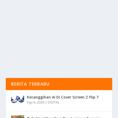
COMEBACK EPIK! HUAWEI RESMI REBUT
KEMBALI TAHTA HP DI CHINA
oleh
mimin1 penulis
|
Jan 19, 2026
|
DIGITAL
|
0
|
Comeback Epik! Huawei Resmi Rebut Kembali Tahta
HP Di China Dan Hingga Saat Ini Perusahaan...
BACA SELENGKAPNYA
BERITA TERBARU
Kecanggihan AI Di Cover Screen Z Flip 7
Agu 6, 2026
|
DIGITAL