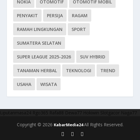
NOKIA
OTOMOTIF
OTOMOTIF MOBIL
PENYAKIT
PERSIJA
RAGAM
RAMAH LINGKUNGAN
SPORT
SUMATERA SELATAN
SUPER LEAGUE 2025-2026
SUV HYBRID
TANAMAN HERBAL
TEKNOLOGI
TREND
USAHA
WISATA
Liputanmasa24
Rgo365
Rafa88
Dewa77
Hokiwin
Slotgacor
Naga77
Copyright © 2026
All Rights Reserved.
KabarMedia24