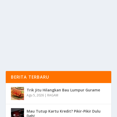
JELAJAH MADINA: MENEMUKAN JIWA
MANDAILING DI SUDUT SUMATRA
oleh
mimin1 penulis
|
Feb 14, 2026
|
DAERAH
|
0
|
Jelajah Madina: Menemukan Jiwa Mandailing Di Sudut
Sumatra Yang Memiliki Sisi Menarik Dari...
BACA SELENGKAPNYA
BERITA TERBARU
Trik Jitu Hilangkan Bau Lumpur Gurame
Agu 5, 2026
|
RAGAM
Mau Tutup Kartu Kredit? Pikir-Pikir Dulu
Deh!