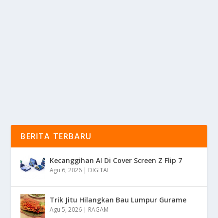
INDONESIA KEKAYAAN RP454T
oleh
KabarMedia 24
|
Mei 27, 2025
|
DIGITAL
|
0
|
Low Tuck Kwong, Pengusaha Asal Singapura Yang
Kini Menjadi Warga Negara Indonesia, Di kenal Luas...
BACA SELENGKAPNYA
BERITA TERBARU
Kecanggihan AI Di Cover Screen Z Flip 7
Agu 6, 2026
|
DIGITAL
Trik Jitu Hilangkan Bau Lumpur Gurame
Agu 5, 2026
|
RAGAM