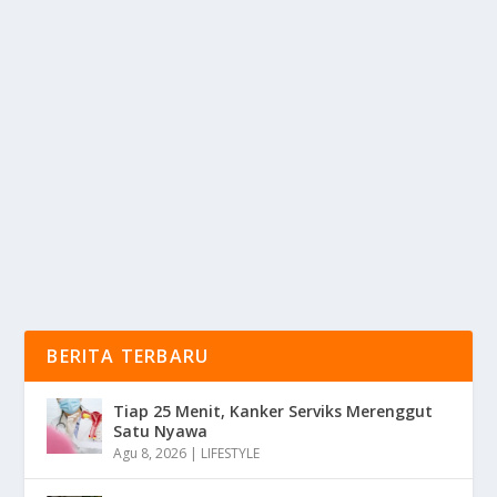
LIGA NUSANTARA KSMI: JEMBATAN
IMPIAN KE WORLD CUP 2026
oleh
KabarMedia 24
|
Nov 22, 2025
|
SPORT
|
0
|
Liga Nusantara KSMI: Jembatan Impian Ke World Cup
2026 Dalam Mini Football Yang Akan Segera...
BACA SELENGKAPNYA
BERITA TERBARU
Tiap 25 Menit, Kanker Serviks Merenggut
Satu Nyawa
Agu 8, 2026
|
LIFESTYLE