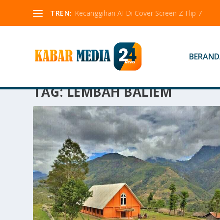
TREN:
Kecanggihan AI Di Cover Screen Z Flip 7
BERAND
TAG:
LEMBAH BALIEM