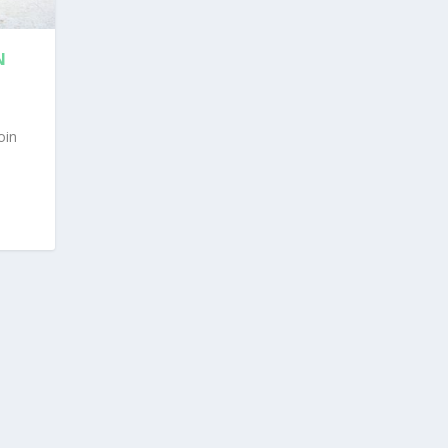
N
oin