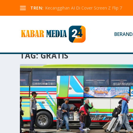
TREN:
Kecanggihan AI Di Cover Screen Z Flip 7
BERAND
TAG:
GRATIS