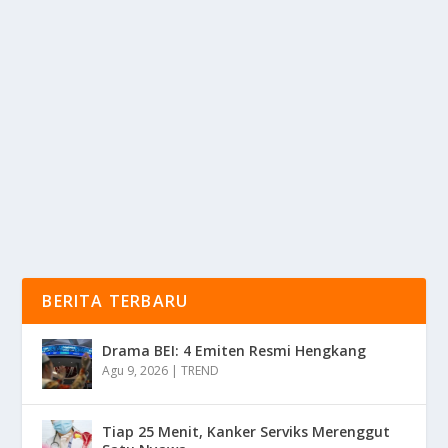
GOL PERDANA PERSIB, THOM HAYE BUKA
SUARA
oleh
KabarMedia 24
|
Des 1, 2025
|
BOLA
|
0
|
Gol Perdana Persib, Thom Haye Buka Suara Dari
Penampilan Memukaunya Dengan Berbagai...
BACA SELENGKAPNYA
BERITA TERBARU
Drama BEI: 4 Emiten Resmi Hengkang
Agu 9, 2026
|
TREND
Tiap 25 Menit, Kanker Serviks Merenggut