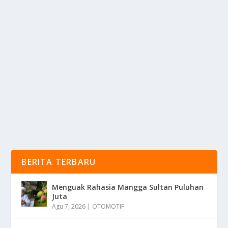
JANGAN TUNGGU SAKIT! INI SEDERET
PEMICU GIGI BERLUBANG
oleh
mimin1 penulis
|
Jun 17, 2026
|
LIFESTYLE
|
0
|
Jangan Tunggu Sakit! Ini Sederet Pemicu Gigi
Berlubang Yang Sebaiknya Tidak Anda Lakukan
Dengan...
BACA SELENGKAPNYA
BERITA TERBARU
Menguak Rahasia Mangga Sultan Puluhan
Juta
Agu 7, 2026
|
OTOMOTIF