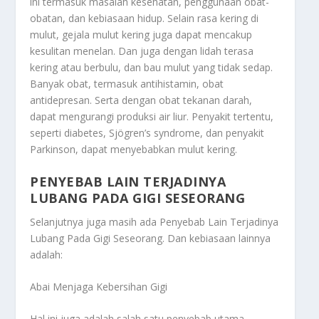
ini termasuk masalah kesehatan, penggunaan obat-
obatan, dan kebiasaan hidup. Selain rasa kering di
mulut, gejala mulut kering juga dapat mencakup
kesulitan menelan. Dan juga dengan lidah terasa
kering atau berbulu, dan bau mulut yang tidak sedap.
Banyak obat, termasuk antihistamin, obat
antidepresan. Serta dengan obat tekanan darah,
dapat mengurangi produksi air liur. Penyakit tertentu,
seperti diabetes, Sjögren’s syndrome, dan penyakit
Parkinson, dapat menyebabkan mulut kering.
PENYEBAB LAIN TERJADINYA
LUBANG PADA GIGI SESEORANG
Selanjutnya juga masih ada
Penyebab Lain Terjadinya
Lubang Pada Gigi Seseorang
. Dan kebiasaan lainnya
adalah:
Abai Menjaga Kebersihan Gigi
Hal ini juga adalah salah satu penyebab utama