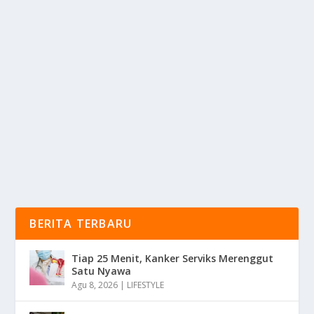
GEN Z PALING KESEPIAN DI KANTOR? INI
FAKTANYA
oleh
mimin1 penulis
|
Feb 23, 2026
|
LIFESTYLE
|
0
|
Gen Z Paling Kesepian Di Kantor? Ini Faktanya Yang
Menjadi Fenomena Paling Sering Mereka Rasakan...
BACA SELENGKAPNYA
BERITA TERBARU
Tiap 25 Menit, Kanker Serviks Merenggut
Satu Nyawa
Agu 8, 2026
|
LIFESTYLE