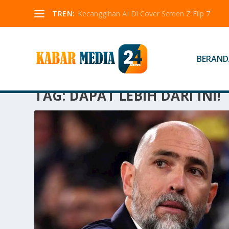
TREN:
Kecanggihan AI Di Cover Screen Z Flip 7
BERAND
TAG:
DAPAT LEBIH DARI INI!