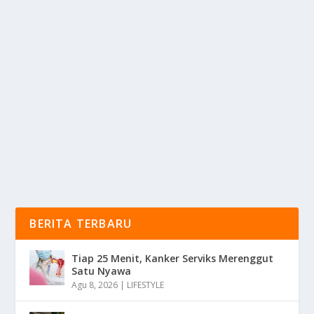
10 KEBIASAAN “PEMBUNUH” UMUR,
NOMOR SATU SERING DI ABAIKAN!
oleh
mimin1 penulis
|
Feb 2, 2026
|
LIFESTYLE
|
0
|
10 Kebiasaan “Pembunuh” Umur, Nomor Satu Sering
Di Abaikan Untuk Sebaiknya Jangan...
BACA SELENGKAPNYA
BERITA TERBARU
Tiap 25 Menit, Kanker Serviks Merenggut
Satu Nyawa
Agu 8, 2026
|
LIFESTYLE