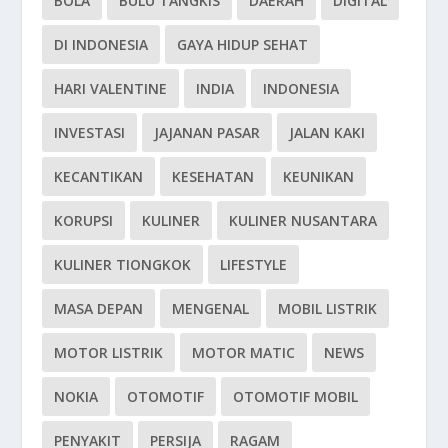
BOLA
BULU TANGKIS
DAERAH
DIGITAL
DI INDONESIA
GAYA HIDUP SEHAT
HARI VALENTINE
INDIA
INDONESIA
INVESTASI
JAJANAN PASAR
JALAN KAKI
KECANTIKAN
KESEHATAN
KEUNIKAN
KORUPSI
KULINER
KULINER NUSANTARA
KULINER TIONGKOK
LIFESTYLE
MASA DEPAN
MENGENAL
MOBIL LISTRIK
MOTOR LISTRIK
MOTOR MATIC
NEWS
NOKIA
OTOMOTIF
OTOMOTIF MOBIL
PENYAKIT
PERSIJA
RAGAM