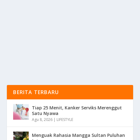
SERING KETIPU? INI TIPS SEDERHANA
MENGENALI BERAS BERPEMUTIH
oleh
mimin1 penulis
|
Mei 30, 2026
|
RAGAM
|
0
|
Sering Ketipu? Ini Tips Sederhana Mengenali Beras
Berpemutih Dengan Berbagai Ciri-Ciri Yang Wajib...
BACA SELENGKAPNYA
BERITA TERBARU
Tiap 25 Menit, Kanker Serviks Merenggut
Satu Nyawa
Agu 8, 2026
|
LIFESTYLE
Menguak Rahasia Mangga Sultan Puluhan