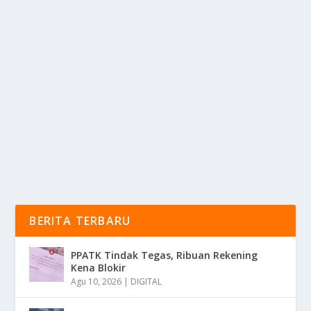
SINYAL BAHAYA 2026: 10 SPESIES YANG DI
AMBANG KEPUNAHAN
oleh
mimin1 penulis
|
Feb 9, 2026
|
RAGAM
|
0
|
Sinyal Bahaya 2026: 10 Spesies Yang Di Ambang
Kepunahan Dari Belut Hingga Tanaman Tulip Yang
Kini...
BACA SELENGKAPNYA
BERITA TERBARU
PPATK Tindak Tegas, Ribuan Rekening
Kena Blokir
Agu 10, 2026
|
DIGITAL