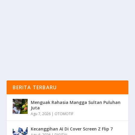
SUKU BODI SALAH SATU SUKU
TRADISIONAL DAERAH ETHIOPIA
oleh
KabarMedia 24
|
Mei 8, 2025
|
DAERAH
|
0
|
Suku Bodi Adalah Salah Satu Suku Tradisional Yang
Tinggal Di Wilayah Barat Daya Ethiopia Tepatnya...
BACA SELENGKAPNYA
BERITA TERBARU
Menguak Rahasia Mangga Sultan Puluhan
Juta
Agu 7, 2026
|
OTOMOTIF
Kecanggihan AI Di Cover Screen Z Flip 7
Agu 6, 2026
|
DIGITAL