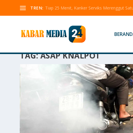
TREN:
Tiap 25 Menit, Kanker Serviks Merenggut Sa
BERAND
TAG:
ASAP KNALPOT