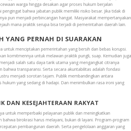
kecewaan warga hingga desakan agar proses hukum berjalan
 pengingat bahwa jabatan publik memiliki risiko besar. Jika tidak di
amanya pun menjadi perbincangan hangat. Masyarakat mempertanyaka
jauh mana praktik serupa bisa terjadi di pemerintahan daerah lain.
IH YANG PERNAH DI SUARAKAN
ya untuk menciptakan pemerintahan yang bersih dan bebas korupsi.
an komitmennya untuk melawan praktik pungli, suap. Kemudian jug
menjadi salah satu daya tarik utama yang mengangkat citranya
bahwa transparansi. Serta secara akuntabilitas adalah fondasi
justru menjadi sorotan tajam. Publik membandingkan antara
s hukum yang sedang di hadapi. Dan menimbulkan rasa ironi yang
K DAN KESEJAHTERAAN RAKYAT
inya untuk memperbaiki pelayanan publik dan meningkatkan
 bahwa birokrasi harus melayani, bukan di layani. Program-program
 percepatan pembangunan daerah. Serta pengelolaan anggaran yang