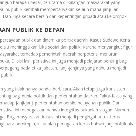
mbangun harapan besar, terutama di kalangan masyarakat yang
ni, publik kembali mempertanyakan sejauh mana janji-janji
n. Dan juga secara bersih dari kepentingan pribadi atau kelompok.
AAN PUBLIK KE DEPAN
ercayaan publik dan dinamika politik daerah. Kasus
Sudewo Kena
elalu meninggalkan luka sosial dan politik. Karena menyangkut figur
 masyarakat terhadap pemerintah daerah berpotensi menurun.
buka. Di sisi lain, peristiwa ini juga menjadi pelajaran penting bagi
 berpegang pada etika jabatan. Janji-janjinya yang dahulu menjadi
publik.
 yang tidak hanya pandai berbicara. Akan tetapi juga konsisten
enting bagi dunia politik dan pemerintahan daerah. Fakta-fakta yang
erhadap janji-janji pemerintahan bersih, pelayanan publik. Dan
Peristiwa ini menegaskan bahwa integritas bukanlah slogan. Namun
ga. Bagi masyarakat, kasus ini menjadi pengingat untuk terus
 para pemimpin, ini adalah peringatan keras bahwa janji politik aka