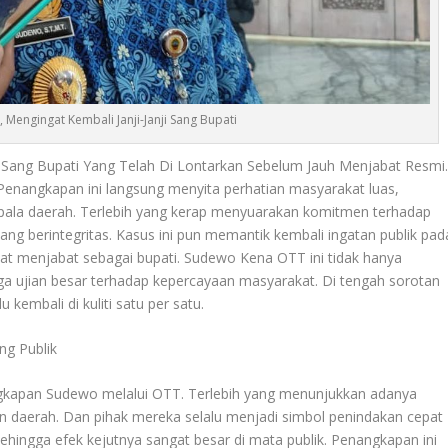
Mengingat Kembali Janji-Janji Sang Bupati
ji Sang Bupati Yang Telah Di Lontarkan Sebelum Jauh Menjabat Resmi
 Penangkapan ini langsung menyita perhatian masyarakat luas,
kepala daerah. Terlebih yang kerap menyuarakan komitmen terhadap
ang berintegritas. Kasus ini pun memantik kembali ingatan publik pad
saat menjabat sebagai bupati.
Sudewo Kena OTT
ini tidak hanya
ga ujian besar terhadap kepercayaan masyarakat. Di tengah sorotan
kembali di kuliti satu per satu.
g Publik
angkapan Sudewo melalui OTT. Terlebih yang menunjukkan adanya
an daerah. Dan pihak mereka selalu menjadi simbol penindakan cepat
ingga efek kejutnya sangat besar di mata publik. Penangkapan ini