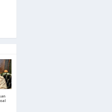
san
oal