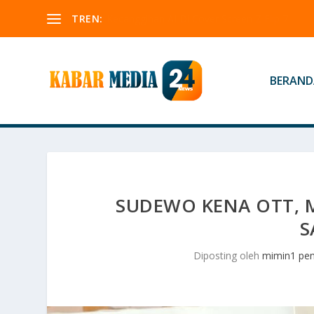
TREN:
Mengenal Olahraga Ekstrim, Menguji Batas
BERAND
SUDEWO KENA OTT, M
S
Diposting oleh
mimin1 pen