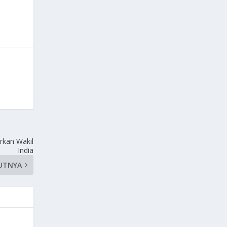
irkan Wakil
India
UTNYA