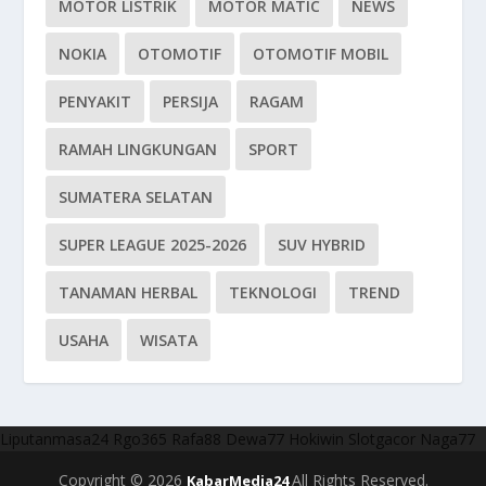
MOTOR LISTRIK
MOTOR MATIC
NEWS
NOKIA
OTOMOTIF
OTOMOTIF MOBIL
PENYAKIT
PERSIJA
RAGAM
RAMAH LINGKUNGAN
SPORT
SUMATERA SELATAN
SUPER LEAGUE 2025-2026
SUV HYBRID
TANAMAN HERBAL
TEKNOLOGI
TREND
USAHA
WISATA
Liputanmasa24
Rgo365
Rafa88
Dewa77
Hokiwin
Slotgacor
Naga77
Copyright © 2026
All Rights Reserved.
KabarMedia24