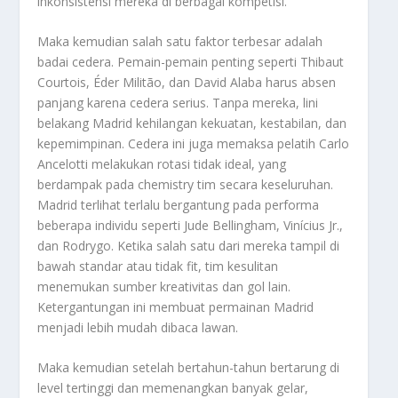
inkonsistensi mereka di berbagai kompetisi.
Maka kemudian salah satu faktor terbesar adalah
badai cedera. Pemain-pemain penting seperti Thibaut
Courtois, Éder Militão, dan David Alaba harus absen
panjang karena cedera serius. Tanpa mereka, lini
belakang Madrid kehilangan kekuatan, kestabilan, dan
kepemimpinan. Cedera ini juga memaksa pelatih Carlo
Ancelotti melakukan rotasi tidak ideal, yang
berdampak pada chemistry tim secara keseluruhan.
Madrid terlihat terlalu bergantung pada performa
beberapa individu seperti Jude Bellingham, Vinícius Jr.,
dan Rodrygo. Ketika salah satu dari mereka tampil di
bawah standar atau tidak fit, tim kesulitan
menemukan sumber kreativitas dan gol lain.
Ketergantungan ini membuat permainan Madrid
menjadi lebih mudah dibaca lawan.
Maka kemudian setelah bertahun-tahun bertarung di
level tertinggi dan memenangkan banyak gelar,