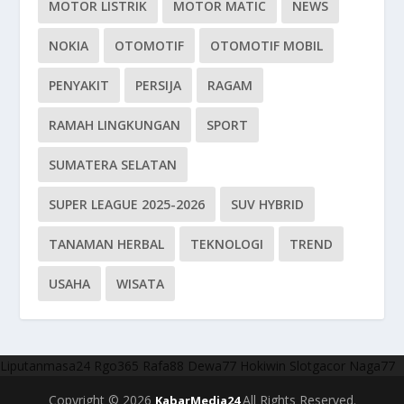
MOTOR LISTRIK
MOTOR MATIC
NEWS
NOKIA
OTOMOTIF
OTOMOTIF MOBIL
PENYAKIT
PERSIJA
RAGAM
RAMAH LINGKUNGAN
SPORT
SUMATERA SELATAN
SUPER LEAGUE 2025-2026
SUV HYBRID
TANAMAN HERBAL
TEKNOLOGI
TREND
USAHA
WISATA
Liputanmasa24
Rgo365
Rafa88
Dewa77
Hokiwin
Slotgacor
Naga77
Copyright © 2026
All Rights Reserved.
KabarMedia24