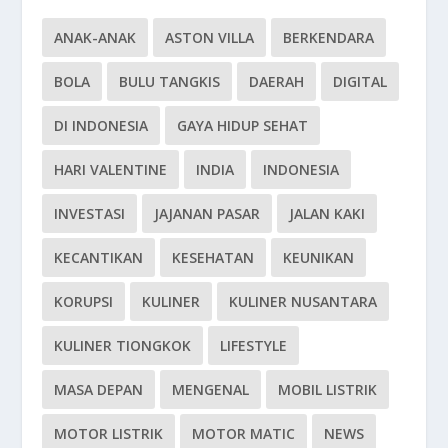
ANAK-ANAK
ASTON VILLA
BERKENDARA
BOLA
BULU TANGKIS
DAERAH
DIGITAL
DI INDONESIA
GAYA HIDUP SEHAT
HARI VALENTINE
INDIA
INDONESIA
INVESTASI
JAJANAN PASAR
JALAN KAKI
KECANTIKAN
KESEHATAN
KEUNIKAN
KORUPSI
KULINER
KULINER NUSANTARA
KULINER TIONGKOK
LIFESTYLE
MASA DEPAN
MENGENAL
MOBIL LISTRIK
MOTOR LISTRIK
MOTOR MATIC
NEWS