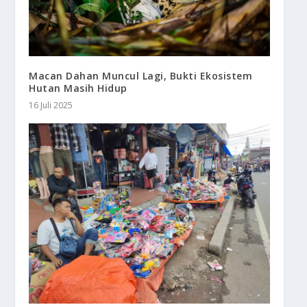
Macan Dahan Muncul Lagi, Bukti Ekosistem
Hutan Masih Hidup
16 Juli 2025