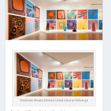
Destinasi Wisata Edukasi Untuk Liburan Keluarga