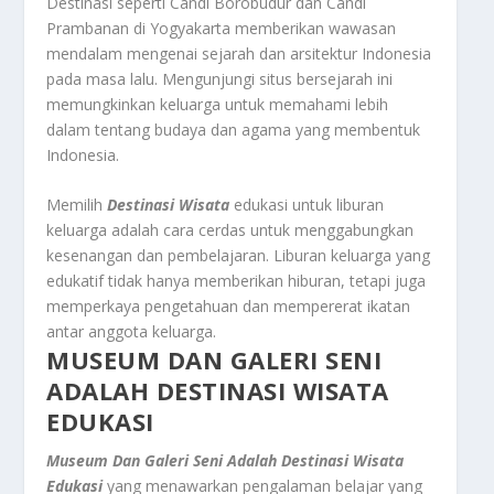
Destinasi seperti Candi Borobudur dan Candi
Prambanan di Yogyakarta memberikan wawasan
mendalam mengenai sejarah dan arsitektur Indonesia
pada masa lalu. Mengunjungi situs bersejarah ini
memungkinkan keluarga untuk memahami lebih
dalam tentang budaya dan agama yang membentuk
Indonesia.
Memilih
Destinasi Wisata
edukasi untuk liburan
keluarga adalah cara cerdas untuk menggabungkan
kesenangan dan pembelajaran. Liburan keluarga yang
edukatif tidak hanya memberikan hiburan, tetapi juga
memperkaya pengetahuan dan mempererat ikatan
antar anggota keluarga.
MUSEUM DAN GALERI SENI
ADALAH DESTINASI WISATA
EDUKASI
Museum Dan Galeri Seni Adalah Destinasi Wisata
Edukasi
yang menawarkan pengalaman belajar yang