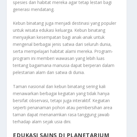
spesies dan habitat mereka agar tetap lestari bagi
generasi mendatang.
Kebun binatang juga menjadi destinasi yang populer
untuk wisata edukasi keluarga. Kebun binatang
menyajikan kesempatan bagi anak-anak untuk
mengenal berbagai jenis satwa dari seluruh dunia,
serta mempelajari habitat alami mereka. Program-
program ini memberi wawasan yang lebih luas
tentang bagaimana manusia dapat berperan dalam
pelestarian alam dan satwa di dunia.
Taman nasional dan kebun binatang sering kali
menawarkan berbagai kegiatan yang tidak hanya
bersifat observasi, tetapi juga interaktif. Kegiatan
seperti penanaman pohon atau pembersihan area
taman dapat menanamkan rasa tanggung jawab
terhadap alam sejak usia dini.
EDUKASI SAINS DI PLANETARIUM