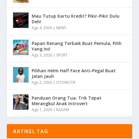
Mau Tutup Kartu Kredit? Pikir-Pikir Dulu
Deh!
Agu 4, 2026
|
NEWS
Papan Renang Terbaik Buat Pemula, Pilih
Yang Ini!
Agu 3, 2026
|
SPORT
Pilihan Helm Half Face Anti-Pegal Buat
Jalan Jauh
Agu 2, 2026
|
OTOMOTIF
Panduan Orang Tua: Trik Tepat
Merangkul Anak Introvert
Agu 1, 2026
|
RAGAM
ARTIKEL TAG