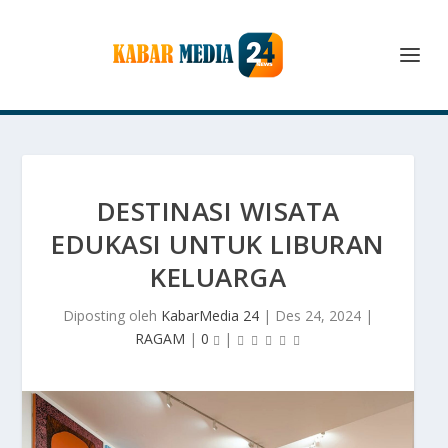
DESTINASI WISATA
EDUKASI UNTUK LIBURAN
KELUARGA
Diposting oleh
KabarMedia 24
|
Des 24, 2024
|
RAGAM
|
0
|