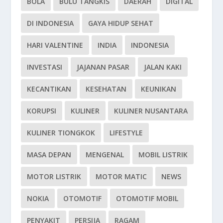
BOLA
BULU TANGKIS
DAERAH
DIGITAL
DI INDONESIA
GAYA HIDUP SEHAT
HARI VALENTINE
INDIA
INDONESIA
INVESTASI
JAJANAN PASAR
JALAN KAKI
KECANTIKAN
KESEHATAN
KEUNIKAN
KORUPSI
KULINER
KULINER NUSANTARA
KULINER TIONGKOK
LIFESTYLE
MASA DEPAN
MENGENAL
MOBIL LISTRIK
MOTOR LISTRIK
MOTOR MATIC
NEWS
NOKIA
OTOMOTIF
OTOMOTIF MOBIL
PENYAKIT
PERSIJA
RAGAM