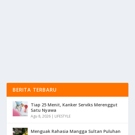
VITAMIN IMUN ANAK YANG AMAN UNTUK
LAMBUNG
oleh
mimin1 penulis
|
Mei 22, 2026
|
NEWS
|
0
|
Vitamin Imun Anak Yang Aman Untuk Lambung
Dengan Berbagai Merek Terbaik Yang Wajib Para
Orang Tua...
BACA SELENGKAPNYA
BERITA TERBARU
Tiap 25 Menit, Kanker Serviks Merenggut
Satu Nyawa
Agu 8, 2026
|
LIFESTYLE
Menguak Rahasia Mangga Sultan Puluhan