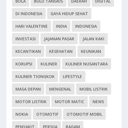
BOLA
BULU TANGKIS
DAERAH
DIGITAL
DI INDONESIA
GAYA HIDUP SEHAT
HARI VALENTINE
INDIA
INDONESIA
INVESTASI
JAJANAN PASAR
JALAN KAKI
KECANTIKAN
KESEHATAN
KEUNIKAN
KORUPSI
KULINER
KULINER NUSANTARA
KULINER TIONGKOK
LIFESTYLE
MASA DEPAN
MENGENAL
MOBIL LISTRIK
MOTOR LISTRIK
MOTOR MATIC
NEWS
NOKIA
OTOMOTIF
OTOMOTIF MOBIL
PENYAKIT
PERSIJA
RAGAM