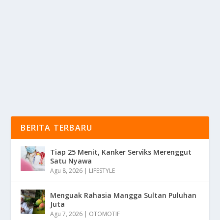
PENGUSAHA MUDA
oleh
KabarMedia 24
|
Mei 20, 2025
|
NEWS
|
0
|
Timothy Ronald Menonjol Di Indonesia, Di juluki “Raja
Crypto” Karena Kesuksesannya...
BACA SELENGKAPNYA
BERITA TERBARU
Tiap 25 Menit, Kanker Serviks Merenggut
Satu Nyawa
Agu 8, 2026
|
LIFESTYLE
Menguak Rahasia Mangga Sultan Puluhan
Juta
Agu 7, 2026
|
OTOMOTIF