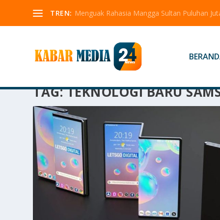
TREN:
Menguak Rahasia Mangga Sultan Puluhan Jut
BERAND
TAG:
TEKNOLOGI BARU SAM