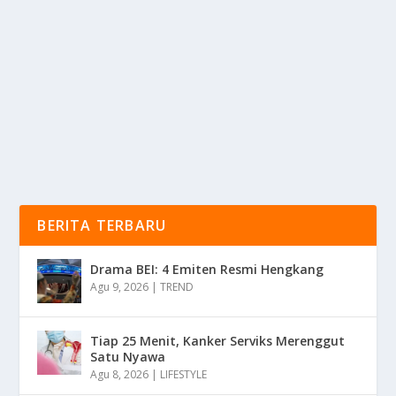
oleh
KabarMedia 24
|
Jul 18, 2025
|
OTOMOTIF
|
0
|
Lamborghini Temerario 2025 membuka babak baru
dalam dunia supercar dengan teknologi hybrid yang...
BACA SELENGKAPNYA
BERITA TERBARU
Drama BEI: 4 Emiten Resmi Hengkang
Agu 9, 2026
|
TREND
Tiap 25 Menit, Kanker Serviks Merenggut
Satu Nyawa
Agu 8, 2026
|
LIFESTYLE