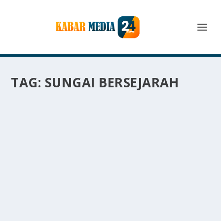
TAG:
SUNGAI BERSEJARAH
BENGAWAN SOLO SUNGAI BERSEJARAH
YANG MENJADI IKON BUDAYA
oleh
KabarMedia 24
|
Mar 14, 2025
|
RAGAM
|
0
|