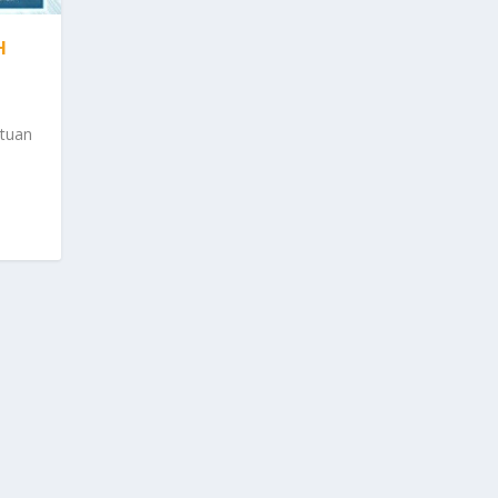
H
ntuan