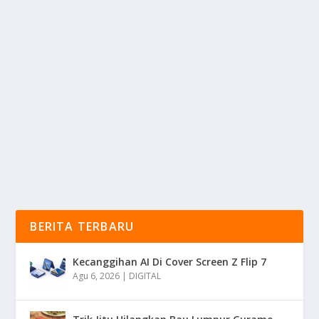
SOLUSI DEBAT VISUM: SIMAK KUPAS
TUNTAS DARI PAKAR HUKUM
oleh
mimin1 penulis
|
Apr 22, 2026
|
RAGAM
|
0
|
Solusi Debat Visum: Simak Kupas Tuntas Dari Pakar
Hukum Yang Lebih Memahami Bagaimana
Peraturan...
BACA SELENGKAPNYA
BERITA TERBARU
Kecanggihan AI Di Cover Screen Z Flip 7
Agu 6, 2026
|
DIGITAL