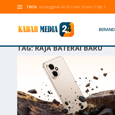
TREN:
Kecanggihan AI Di Cover Screen Z Flip 7
BERAND
TAG:
RAJA BATERAI BARU