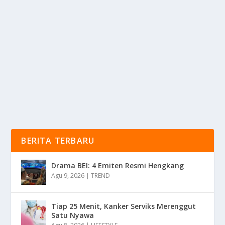
SUMATERA SELATAN
oleh
KabarMedia 24
|
Mar 3, 2025
|
DAERAH
|
0
|
Pantai Maspari Merupakan Salah Satu Destinasi
Wisata Bahari Yang Masih Tersembunyi Di Sumatera...
BACA SELENGKAPNYA
BERITA TERBARU
Drama BEI: 4 Emiten Resmi Hengkang
Agu 9, 2026
|
TREND
Tiap 25 Menit, Kanker Serviks Merenggut
Satu Nyawa