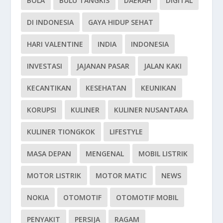
BOLA
BULU TANGKIS
DAERAH
DIGITAL
DI INDONESIA
GAYA HIDUP SEHAT
HARI VALENTINE
INDIA
INDONESIA
INVESTASI
JAJANAN PASAR
JALAN KAKI
KECANTIKAN
KESEHATAN
KEUNIKAN
KORUPSI
KULINER
KULINER NUSANTARA
KULINER TIONGKOK
LIFESTYLE
MASA DEPAN
MENGENAL
MOBIL LISTRIK
MOTOR LISTRIK
MOTOR MATIC
NEWS
NOKIA
OTOMOTIF
OTOMOTIF MOBIL
PENYAKIT
PERSIJA
RAGAM