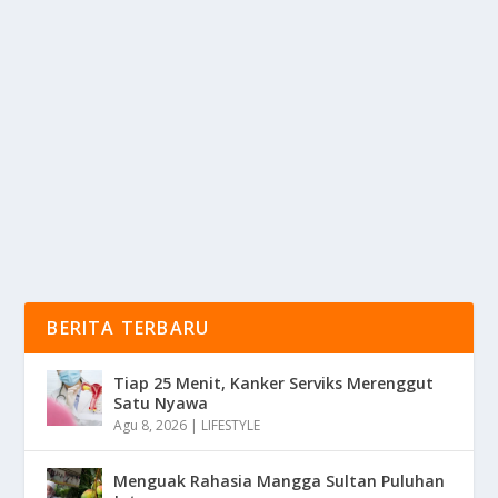
UPDATE TJ: FASILITAS MUSALA KINI
TERSEBAR DI 69 HALTE
oleh
mimin1 penulis
|
Mar 18, 2026
|
OTOMOTIF
|
0
|
Update TJ: Fasilitas Musala Kini Tersebar Di 69 Halte
Dengan Berbagai Pembaharuan Lebih Memadai...
BACA SELENGKAPNYA
BERITA TERBARU
Tiap 25 Menit, Kanker Serviks Merenggut
Satu Nyawa
Agu 8, 2026
|
LIFESTYLE
Menguak Rahasia Mangga Sultan Puluhan