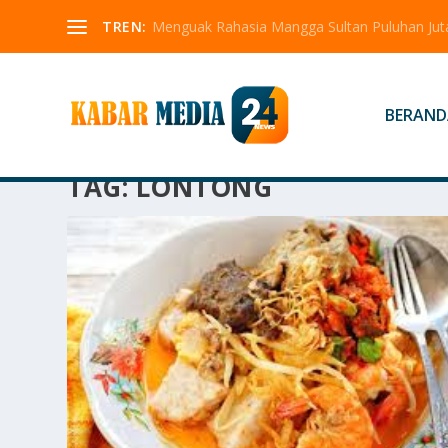
TREN:
Menguak Rahasia Mangga Sultan Puluhan Jut
BERAND
TAG:
LONTONG