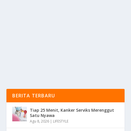
SUKU PUNAN BATU ADALAH SUKU
TERAKHIR PENJAGA HUTAN KALIMANTAN
oleh
KabarMedia 24
|
Apr 17, 2025
|
RAGAM
|
0
|
Suku Punan Batu Adalah Salah Satu Suku Dayak
Penjaga Hutan Yang Berasal Dari Wilayah
Pedalaman...
BACA SELENGKAPNYA
BERITA TERBARU
Tiap 25 Menit, Kanker Serviks Merenggut
Satu Nyawa
Agu 8, 2026
|
LIFESTYLE